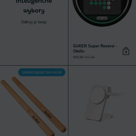
Inteligentne
wybory
Odkryj je teraz
GiiKER Super Reversi -
Otello
Dodaj
€43,90
€47,95
Aeroband PocketDrum 2 Max
ZAOSZCZĘDZIĆ DO €40,00
4,5 / 5
5 / 5