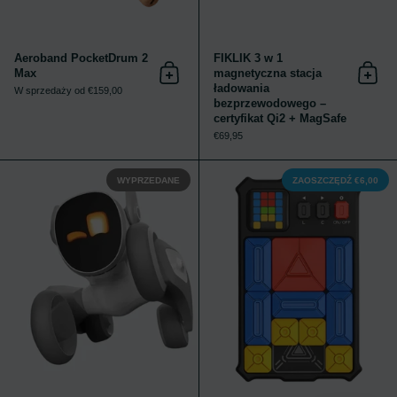
Aeroband PocketDrum 2
FIKLIK 3 w 1
Max
magnetyczna stacja
Dodaj do koszyka
Dodaj
ładowania
W sprzedaży od €159,00
bezprzewodowego –
certyfikat Qi2 + MagSafe
€69,95
Loona Petbot Including Charging Dock
WYPRZEDANE
ZAOSZCZĘDŹ €6,00
4,5 / 5
4,9 / 5
OCENA: 4.5 Z 5