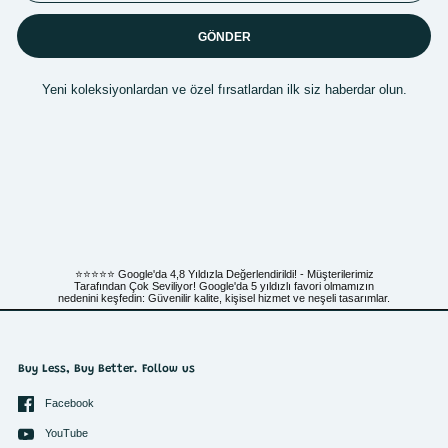
GÖNDER
Yeni koleksiyonlardan ve özel fırsatlardan ilk siz haberdar olun.
⭐⭐⭐⭐⭐ Google'da 4,8 Yıldızla Değerlendirildi! - Müşterilerimiz
Tarafından Çok Seviliyor! Google'da 5 yıldızlı favori olmamızın
nedenini keşfedin: Güvenilir kalite, kişisel hizmet ve neşeli tasarımlar.
Buy Less, Buy Better. Follow us
Facebook
YouTube