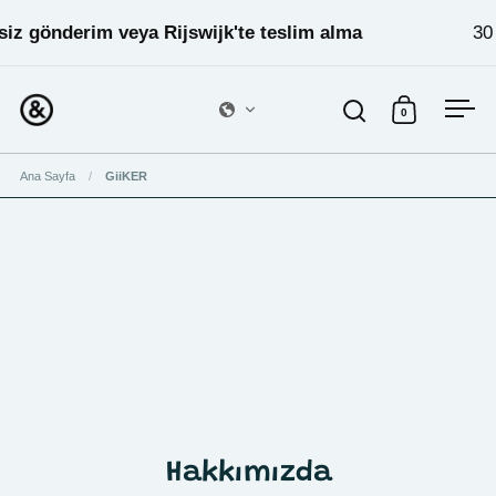
İçeriğe geç
siz gönderim veya Rijswijk'te teslim alma
30 
0
Aramayı aç
Sepeti aç
Menü
Ana Sayfa
/
GiiKER
Hakkımızda