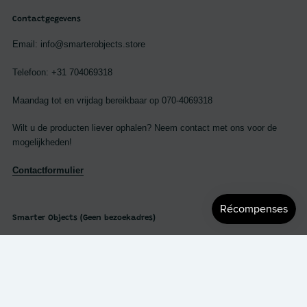
Contactgegevens
Email: info@smarterobjects.store
Telefoon: +31 704069318
Maandag tot en vrijdag bereikbaar op 070-4069318
Wilt u de producten liever ophalen? Neem contact met ons voor de
mogelijkheden!
Contactformulier
Smarter Objects (Geen bezoekadres)
Cort van der Lindenstraat 7
2288 EV Rijswijk
Nederland
KVK: 63510170