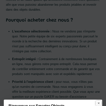
afin que vous puissiez abandonner les produits jetables et investir
dans des objets durables.
Pourquoi acheter chez nous ?
L'excellence sélectionnée :
Nous ne vendons pas n'importe
quoi. Notre petite équipe de six experts passionnés parcourt le
monde à la recherche des dernières innovations. Si un produit
n'est pas suffisamment intelligent ou conçu pour durer, il
n'intègre pas notre collection.
Entrepôt intégré :
Contrairement à de nombreuses boutiques
en ligne, nous gérons notre propre entrepôt. Cela nous permet
de contrôler entièrement votre commande et de garantir que vos
produits sont manipulés avec soin et expédiés rapidement.
Priorité à l'expérience client :
pour nous, vous n'êtes pas
qu'un numéro de commande. Nous nous engageons à vous
offrir la meilleure expérience client possible. Que vous ayez une
question sur un puzzle GiiKER ou besoin d'assistance
technique, notre équipe est là pour vous aider.
Bienvenue sur Smarter Objects