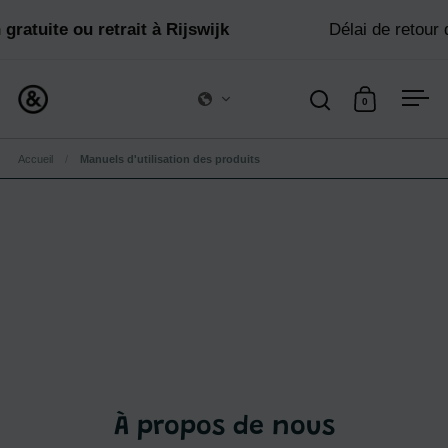
Passer au contenu
gratuite ou retrait à Rijswijk
Délai de retour 
0
Ouvrir la fenêtre d
Ouvrir le pan
Ouvr
Accueil
/
Manuels d'utilisation des produits
À propos de nous