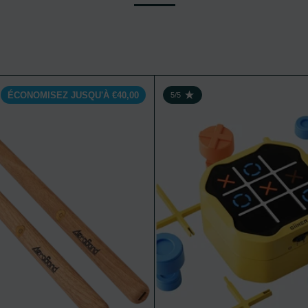
de + Travel Bag
Aeroband PocketDrum 2 Max
ÉCONOMISEZ JUSQU'À €40,00
5/5
5
NOTE : 5/5