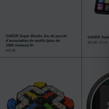
GiiKER Super Blocks Jeu de puzzle
GiiKER Sudo
d'association de motifs (plus de
Ajouter au panier
€52,95
€59,95
1000 niveaux) 6+
€52,95
GiiKER Super L