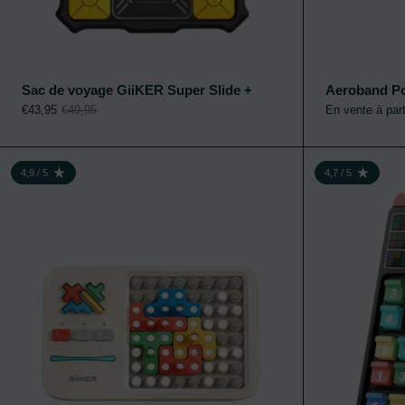
Sac de voyage GiiKER Super Slide +
Aeroband P
€43,95
€49,95
En vente à par
GiiKER Super Bl
4,9 / 5
4,7 / 5
NOTE : 4,9 SUR 5
NOTE : 4,7 SUR 