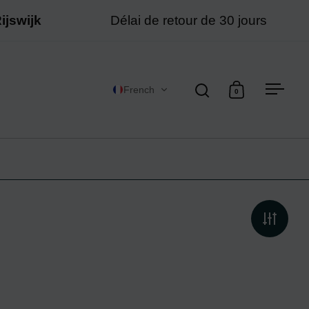
jswijk
Délai de retour de 30 jours
French
0
Ouvrir la fenêtre de re
Ouvrir le panier
Ouvrir 