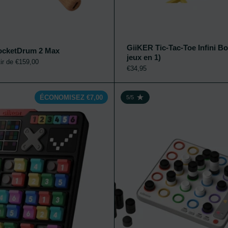
GiiKER Tic-Tac-Toe Infini Bol
ocketDrum 2 Max
jeux en 1)
Ajouter au panier
tir de €159,00
€34,95
ocks Pattern Matching Puzzle Game (1000+ Levels) 6+
GiiKER Smart Sudoku
ÉCONOMISEZ €7,00
5/5
5
NOTE : 5/5