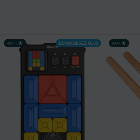
GiiKER Super Sli
ÉCONOMISEZ €6,00
4,9 / 5
4,5/5
NOTE : 4,9 SUR 5
NOTE : 4,5 SUR 