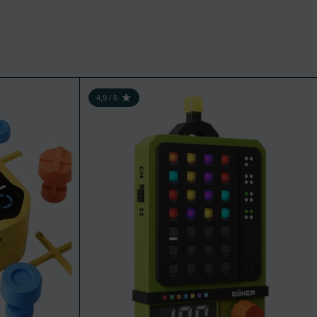
GiiKER Infinite Tic-Tac-Toe Bolt (3 games in 1)
4,9 / 5
NOTE : 4,9 SUR 5