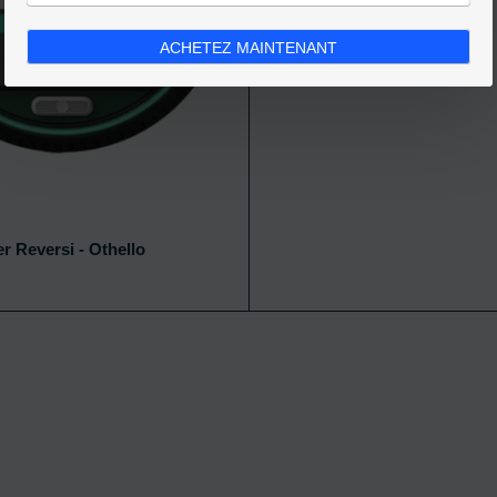
ACHETEZ MAINTENANT
 Reversi - Othello
Ajouter au panier