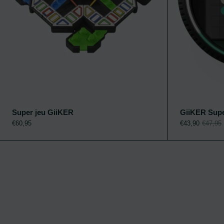
Super jeu GiiKER
GiiKER Super
Ajouter au panier
€60,95
€43,90
€47,95