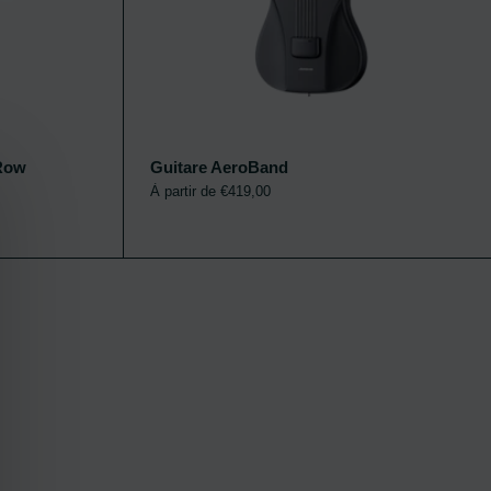
 Row
Guitare AeroBand
Ajouter au panier
Ajout
À partir de €419,00