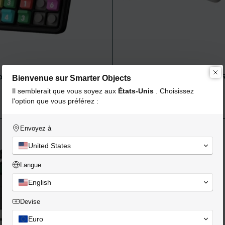
ku intelligent
GiiKER 3D Smart Four in a
Bienvenue sur Smarter Objects
Ajouter au panier
€60,95
Il semblerait que vous soyez aux
États-Unis
. Choisissez
l'option que vous préférez :
udo
GiiKER Super Reversi - Othello
Envoyez à
ÉCONOMISEZ €4,05
United States
Langue
English
Devise
Euro